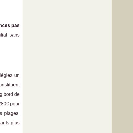
nces pas
lial sans
ilégiez un
nstituent
ng bord de
280€ pour
s plages,
arifs plus