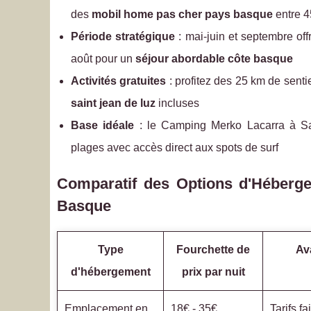
des
mobil home pas cher pays basque
entre 4
Période stratégique
: mai-juin et septembre off
août pour un
séjour abordable côte basque
Activités gratuites
: profitez des 25 km de senti
saint jean de luz
incluses
Base idéale
: le Camping Merko Lacarra à S
plages avec accès direct aux spots de surf
Comparatif des Options d'Héber
Basque
Type
Fourchette de
Av
d'hébergement
prix par nuit
Emplacement en
18€ - 35€
Tarifs f