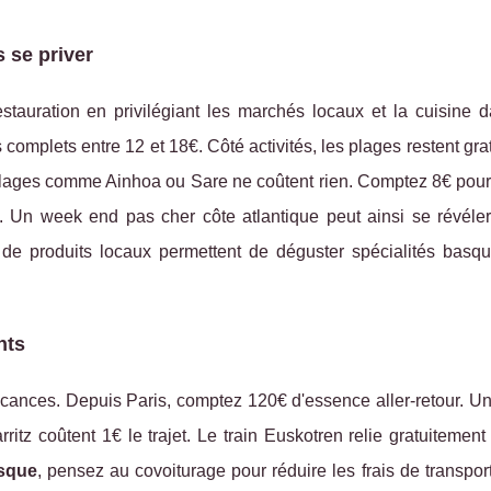
s se priver
tauration en privilégiant les marchés locaux et la cuisine d
omplets entre 12 et 18€. Côté activités, les plages restent grat
e villages comme Ainhoa ou Sare ne coûtent rien. Comptez 8€ pou
. Un week end pas cher côte atlantique peut ainsi se révéler
de produits locaux permettent de déguster spécialités basqu
nts
ances. Depuis Paris, comptez 120€ d'essence aller-retour. Une
tz coûtent 1€ le trajet. Le train Euskotren relie gratuitement
asque
, pensez au covoiturage pour réduire les frais de transpo