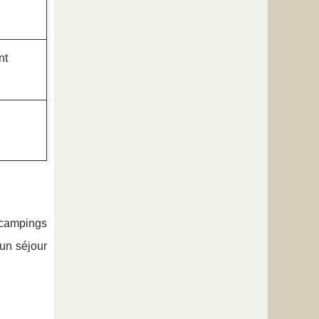
nt
 campings
 un séjour