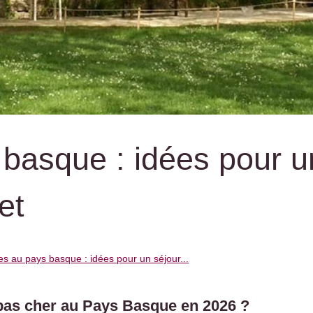
basque : idées pour u
et
s au pays basque : idées pour un séjour...
as cher au Pays Basque en 2026 ?