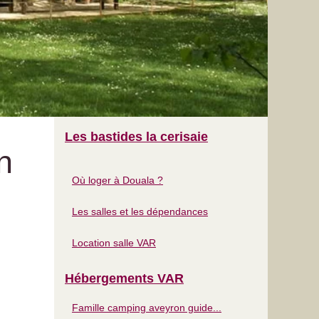
Les bastides la cerisaie
n
Où loger à Douala ?
Les salles et les dépendances
Location salle VAR
Hébergements VAR
Famille camping aveyron guide...