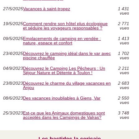
27/5/2025
Vacances à saint-tropez
1 431
vues
19/5/2025
Comment rendre son hôtel plus écologique
2 771
et séduire les voyageurs responsables ?
vues
09/5/2025
Emplacements de camping en vendée :
1 413
nature, espace et confort
vues
23/4/2025
Découvrez le camping idéal dans le var avec
1 702
piscine chauffée
vues
04/9/2023
Découvrez le Camping Les Pêcheurs : Un
2 211
Séjour Nature et Détente à Toulon !
vues
23/8/2023
Découvrez le charme du village vacances en
2 683
Anjou
vues
08/6/2023
Des vacances inoubliables à Giens, Var
2 550
vues
25/3/2023
Est-ce que les Animaux domestiques sont
3 748
acceptés dans les Campings de Valras?
vues