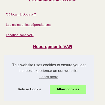
Les bastides la cerisaie
Où loger à Douala ?
Les salles et les dépendances
Location salle VAR
Hébergements VAR
Famille camping aveyron guide...
This website uses cookies to ensure you get
Vacances au pays basque :...
the best experience on our website.
Séjour à grimaud : idées...
Learn more
Vacances à saint-tropez
Refuse Cookie
Allow cookies
Comment rendre son hôtel...