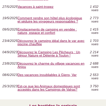
27/5/2025
Vacances à saint-tropez
1 432
vues
19/5/2025
Comment rendre son hôtel plus écologique
2 773
et séduire les voyageurs responsables ?
vues
09/5/2025
Emplacements de camping en vendée :
1 415
nature, espace et confort
vues
23/4/2025
Découvrez le camping idéal dans le var avec
1 703
piscine chauffée
vues
04/9/2023
Découvrez le Camping Les Pêcheurs : Un
2 214
Séjour Nature et Détente à Toulon !
vues
23/8/2023
Découvrez le charme du village vacances en
2 688
Anjou
vues
08/6/2023
Des vacances inoubliables à Giens, Var
2 553
vues
25/3/2023
Est-ce que les Animaux domestiques sont
3 750
acceptés dans les Campings de Valras?
vues