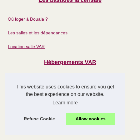
Les bastides la cerisaie
Où loger à Douala ?
Les salles et les dépendances
Location salle VAR
Hébergements VAR
Famille camping aveyron guide...
This website uses cookies to ensure you get
Vacances au pays basque :...
the best experience on our website.
Séjour à grimaud : idées...
Learn more
Vacances à saint-tropez
Refuse Cookie
Allow cookies
Comment rendre son hôtel...