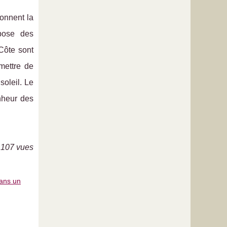
onnent la
pose des
Côte sont
mettre de
oleil. Le
nheur des
 107 vues
dans un