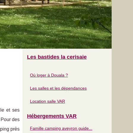
Les bastides la cerisaie
Où loger à Douala ?
Les salles et les dépendances
Location salle VAR
le et ses
Hébergements VAR
. Pour des
Famille camping aveyron guide...
ping près