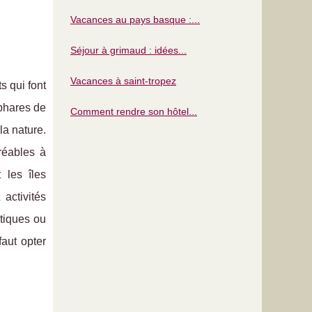
Vacances au pays basque :...
Séjour à grimaud : idées...
Vacances à saint-tropez
s qui font
 phares de
Comment rendre son hôtel...
la nature.
réables à
 les îles
activités
tiques ou
faut opter