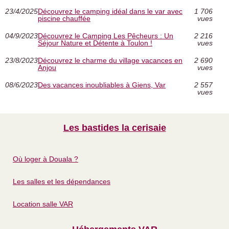
23/4/2025
Découvrez le camping idéal dans le var avec
1 706
piscine chauffée
vues
04/9/2023
Découvrez le Camping Les Pêcheurs : Un
2 216
Séjour Nature et Détente à Toulon !
vues
23/8/2023
Découvrez le charme du village vacances en
2 690
Anjou
vues
08/6/2023
Des vacances inoubliables à Giens, Var
2 557
vues
Les bastides la cerisaie
Où loger à Douala ?
Les salles et les dépendances
Location salle VAR